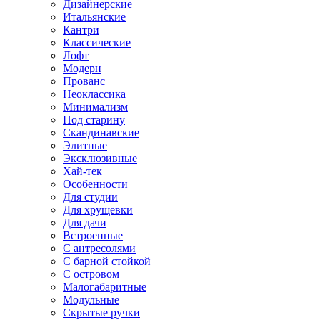
Дизайнерские
Итальянские
Кантри
Классические
Лофт
Модерн
Прованс
Неоклассика
Минимализм
Под старину
Скандинавские
Элитные
Эксклюзивные
Хай-тек
Особенности
Для студии
Для хрущевки
Для дачи
Встроенные
С антресолями
С барной стойкой
С островом
Малогабаритные
Модульные
Скрытые ручки