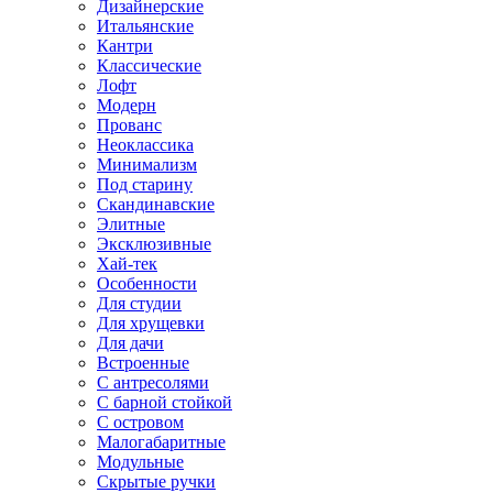
Дизайнерские
Итальянские
Кантри
Классические
Лофт
Модерн
Прованс
Неоклассика
Минимализм
Под старину
Скандинавские
Элитные
Эксклюзивные
Хай-тек
Особенности
Для студии
Для хрущевки
Для дачи
Встроенные
С антресолями
С барной стойкой
С островом
Малогабаритные
Модульные
Скрытые ручки