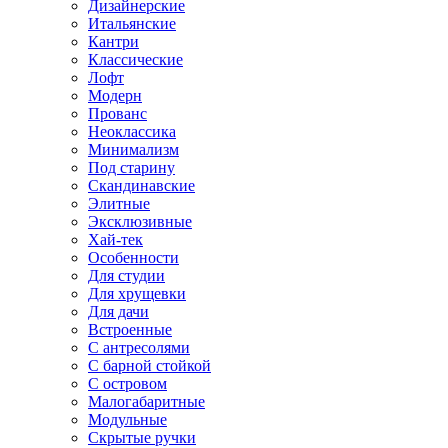
Дизайнерские
Итальянские
Кантри
Классические
Лофт
Модерн
Прованс
Неоклассика
Минимализм
Под старину
Скандинавские
Элитные
Эксклюзивные
Хай-тек
Особенности
Для студии
Для хрущевки
Для дачи
Встроенные
С антресолями
С барной стойкой
С островом
Малогабаритные
Модульные
Скрытые ручки