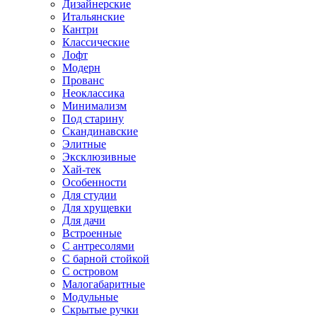
Дизайнерские
Итальянские
Кантри
Классические
Лофт
Модерн
Прованс
Неоклассика
Минимализм
Под старину
Скандинавские
Элитные
Эксклюзивные
Хай-тек
Особенности
Для студии
Для хрущевки
Для дачи
Встроенные
С антресолями
С барной стойкой
С островом
Малогабаритные
Модульные
Скрытые ручки