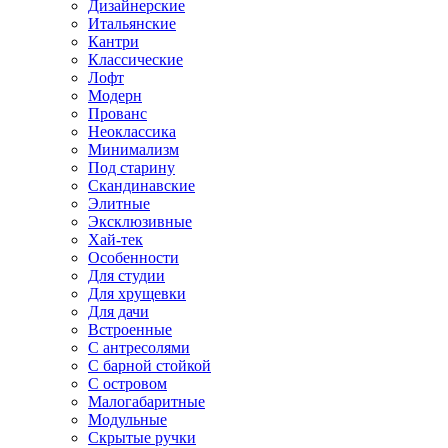
Дизайнерские
Итальянские
Кантри
Классические
Лофт
Модерн
Прованс
Неоклассика
Минимализм
Под старину
Скандинавские
Элитные
Эксклюзивные
Хай-тек
Особенности
Для студии
Для хрущевки
Для дачи
Встроенные
С антресолями
С барной стойкой
С островом
Малогабаритные
Модульные
Скрытые ручки