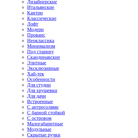
Дизайнерские
Итальянские
Кантри
Классические
Лофт
Модерн
Прованс
Неоклассика
Минимализм
Под старину
Скандинавские
Элитные
Эксклюзивные
Хай-тек
Особенности
Для студии
Для хрущевки
Для дачи
Встроенные
С антресолями
С барной стойкой
С островом
Малогабаритные
Модульные
Скрытые ручки