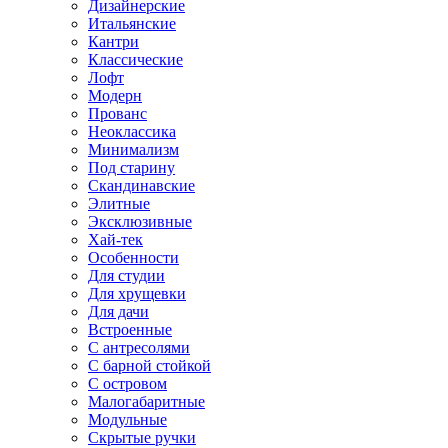
Дизайнерские
Итальянские
Кантри
Классические
Лофт
Модерн
Прованс
Неоклассика
Минимализм
Под старину
Скандинавские
Элитные
Эксклюзивные
Хай-тек
Особенности
Для студии
Для хрущевки
Для дачи
Встроенные
С антресолями
С барной стойкой
С островом
Малогабаритные
Модульные
Скрытые ручки