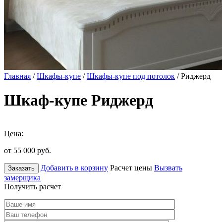
Главная
/
Шкафы-купе
/
Шкафы-купе под потолок
/ Риджерд
Шкаф-купе Риджерд
Цена:
от 55 000
руб.
Добавить в корзину
Расчет цены
Вызвать
Заказать
замерщика
Получить расчет