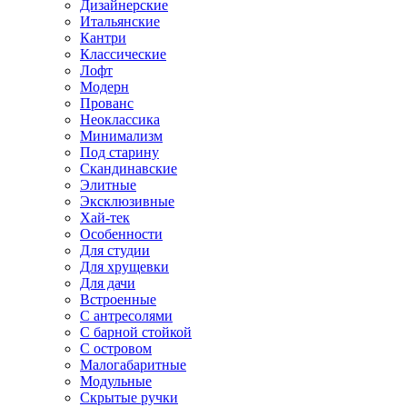
Дизайнерские
Итальянские
Кантри
Классические
Лофт
Модерн
Прованс
Неоклассика
Минимализм
Под старину
Скандинавские
Элитные
Эксклюзивные
Хай-тек
Особенности
Для студии
Для хрущевки
Для дачи
Встроенные
С антресолями
С барной стойкой
С островом
Малогабаритные
Модульные
Скрытые ручки