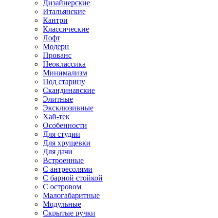
Дизайнерские
Итальянские
Кантри
Классические
Лофт
Модерн
Прованс
Неоклассика
Минимализм
Под старину
Скандинавские
Элитные
Эксклюзивные
Хай-тек
Особенности
Для студии
Для хрущевки
Для дачи
Встроенные
С антресолями
С барной стойкой
С островом
Малогабаритные
Модульные
Скрытые ручки