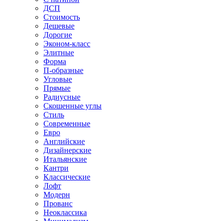
ДСП
Стоимость
Дешевые
Дорогие
Эконом-класс
Элитные
Форма
П-образные
Угловые
Прямые
Радиусные
Скошенные углы
Стиль
Современные
Евро
Английские
Дизайнерские
Итальянские
Кантри
Классические
Лофт
Модерн
Прованс
Неоклассика