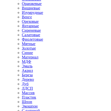
Оранжевые
Вишневые
Изумрудные
Венге
Ореховые
Янтарные
Сиреневые
Салатовые
Фиолетовые
Мятные
Золотые
Синие
Материал
МДФ
Эмаль
Акрил
Береза
Дерево
Дуб
ЛДСП
Массив
Пластик
Шпон
Экошпон
С патиной