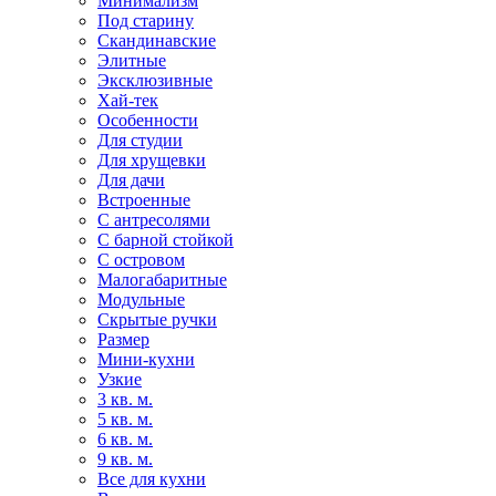
Минимализм
Под старину
Скандинавские
Элитные
Эксклюзивные
Хай-тек
Особенности
Для студии
Для хрущевки
Для дачи
Встроенные
С антресолями
С барной стойкой
С островом
Малогабаритные
Модульные
Скрытые ручки
Размер
Мини-кухни
Узкие
3 кв. м.
5 кв. м.
6 кв. м.
9 кв. м.
Все для кухни