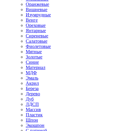
Оранжевые
Вишневые
Изумрудные
Венге
Ореховые
Янтарные
Сиреневые
Салатовые
Фиолетовые
Мятные
Золотые
Синие
Материал
МДФ
Эмаль
Акрил
Береза
Дерево
Дуб
ЛДСП
Массив
Пластик
Шпон
Экошпон
С патиной