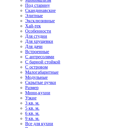
Минимализм
Под старину
Скандинавские
Элитные
Эксклюзивные
Хай-тек
Особенности
Для студии
Для хрущевки
Для дачи
Встроенные
С антресолями
С барной стойкой
С островом
Малогабаритные
Модульные
Скрытые ручки
Размер
Мини-кухни
Узкие
3 кв. м.
5 кв. м.
6 кв. м.
9 кв. м.
Все для кухни