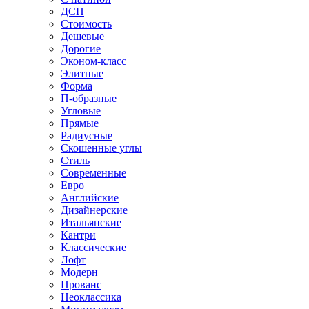
ДСП
Стоимость
Дешевые
Дорогие
Эконом-класс
Элитные
Форма
П-образные
Угловые
Прямые
Радиусные
Скошенные углы
Стиль
Современные
Евро
Английские
Дизайнерские
Итальянские
Кантри
Классические
Лофт
Модерн
Прованс
Неоклассика