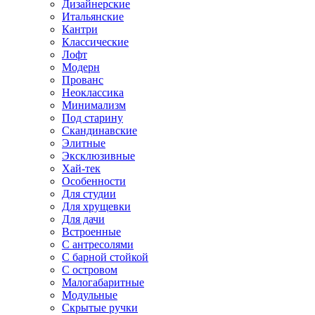
Дизайнерские
Итальянские
Кантри
Классические
Лофт
Модерн
Прованс
Неоклассика
Минимализм
Под старину
Скандинавские
Элитные
Эксклюзивные
Хай-тек
Особенности
Для студии
Для хрущевки
Для дачи
Встроенные
С антресолями
С барной стойкой
С островом
Малогабаритные
Модульные
Скрытые ручки