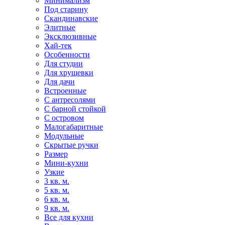
Минимализм
Под старину
Скандинавские
Элитные
Эксклюзивные
Хай-тек
Особенности
Для студии
Для хрущевки
Для дачи
Встроенные
С антресолями
С барной стойкой
С островом
Малогабаритные
Модульные
Скрытые ручки
Размер
Мини-кухни
Узкие
3 кв. м.
5 кв. м.
6 кв. м.
9 кв. м.
Все для кухни