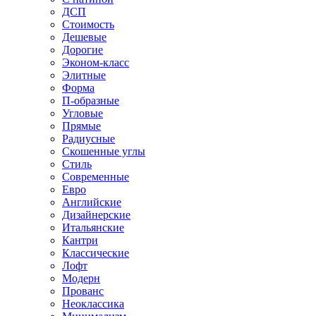
ДСП
Стоимость
Дешевые
Дорогие
Эконом-класс
Элитные
Форма
П-образные
Угловые
Прямые
Радиусные
Скошенные углы
Стиль
Современные
Евро
Английские
Дизайнерские
Итальянские
Кантри
Классические
Лофт
Модерн
Прованс
Неоклассика