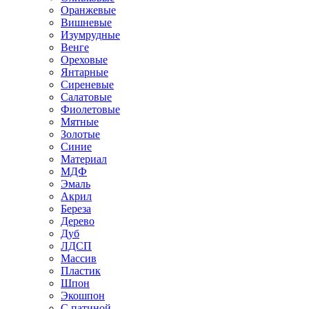
Оранжевые
Вишневые
Изумрудные
Венге
Ореховые
Янтарные
Сиреневые
Салатовые
Фиолетовые
Мятные
Золотые
Синие
Материал
МДФ
Эмаль
Акрил
Береза
Дерево
Дуб
ЛДСП
Массив
Пластик
Шпон
Экошпон
С патиной