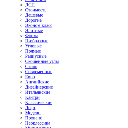
ДСП
Стоимость
Дешевые
Дорогие
Эконом-класс
Элитные
Форма
П-образные
Угловые
Прямые
Радиусные
Скошенные углы
Стиль
Современные
Евро
Английские
Дизайнерские
Итальянские
Кантри
Классические
Лофт
Модерн
Прованс
Неоклассика