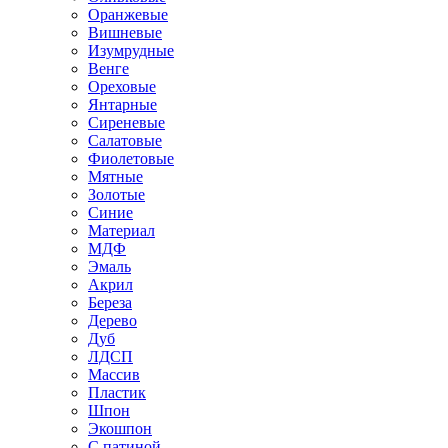
Оранжевые
Вишневые
Изумрудные
Венге
Ореховые
Янтарные
Сиреневые
Салатовые
Фиолетовые
Мятные
Золотые
Синие
Материал
МДФ
Эмаль
Акрил
Береза
Дерево
Дуб
ЛДСП
Массив
Пластик
Шпон
Экошпон
С патиной