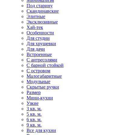
Минимализм
Под старину
Скандинавские
Элитные
Эксклюзивные
Хай-тек
Особенности
Для студии
Для хрущевки
Для дачи
Встроенные
С антресолями
С барной стойкой
С островом
Малогабаритные
Модульные
Скрытые ручки
Размер
Мини-кухни
Узкие
3 кв. м.
5 кв. м.
6 кв. м.
9 кв. м.
Все для кухни