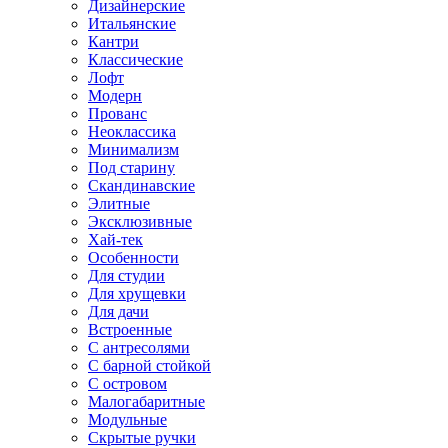
Дизайнерские
Итальянские
Кантри
Классические
Лофт
Модерн
Прованс
Неоклассика
Минимализм
Под старину
Скандинавские
Элитные
Эксклюзивные
Хай-тек
Особенности
Для студии
Для хрущевки
Для дачи
Встроенные
С антресолями
С барной стойкой
С островом
Малогабаритные
Модульные
Скрытые ручки