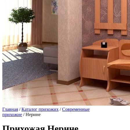
Главная
/
Каталог прихожих
/
Современные
прихожие
/ Нерине
Прихожая Нерине