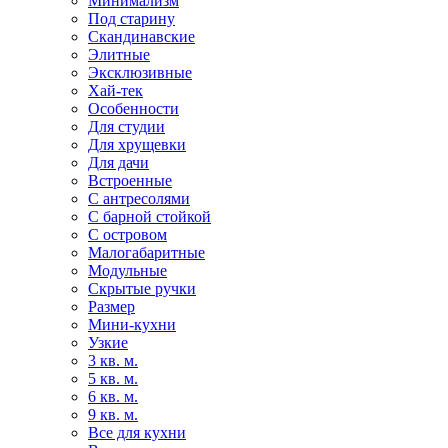
Минимализм
Под старину
Скандинавские
Элитные
Эксклюзивные
Хай-тек
Особенности
Для студии
Для хрущевки
Для дачи
Встроенные
С антресолями
С барной стойкой
С островом
Малогабаритные
Модульные
Скрытые ручки
Размер
Мини-кухни
Узкие
3 кв. м.
5 кв. м.
6 кв. м.
9 кв. м.
Все для кухни