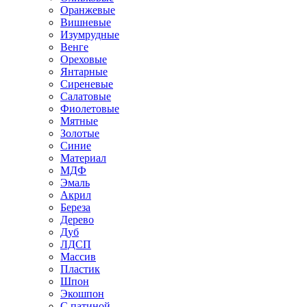
Оранжевые
Вишневые
Изумрудные
Венге
Ореховые
Янтарные
Сиреневые
Салатовые
Фиолетовые
Мятные
Золотые
Синие
Материал
МДФ
Эмаль
Акрил
Береза
Дерево
Дуб
ЛДСП
Массив
Пластик
Шпон
Экошпон
С патиной