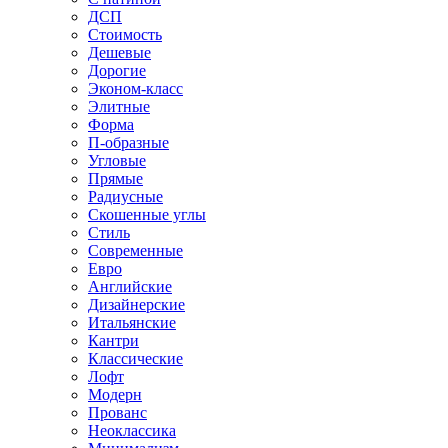
ДСП
Стоимость
Дешевые
Дорогие
Эконом-класс
Элитные
Форма
П-образные
Угловые
Прямые
Радиусные
Скошенные углы
Стиль
Современные
Евро
Английские
Дизайнерские
Итальянские
Кантри
Классические
Лофт
Модерн
Прованс
Неоклассика