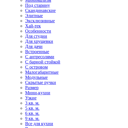
Минимализм
Под старину
Скандинавские
Элитные
Эксклюзивные
Хай-тек
Особенности
Для студии
Для хрущевки
Для дачи
Встроенные
С антресолями
С барной стойкой
С островом
Малогабаритные
Модульные
Скрытые ручки
Размер
Мини-кухни
Узкие
3 кв. м.
5 кв. м.
6 кв. м.
9 кв. м.
Все для кухни