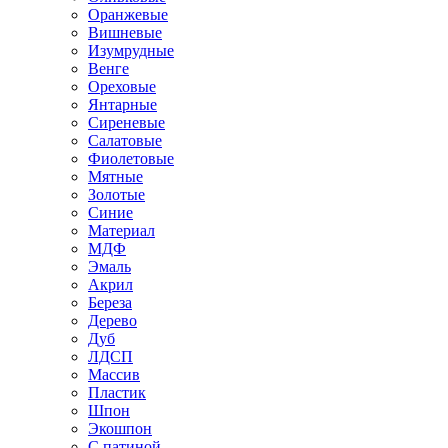
Оранжевые
Вишневые
Изумрудные
Венге
Ореховые
Янтарные
Сиреневые
Салатовые
Фиолетовые
Мятные
Золотые
Синие
Материал
МДФ
Эмаль
Акрил
Береза
Дерево
Дуб
ЛДСП
Массив
Пластик
Шпон
Экошпон
С патиной