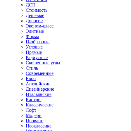
ДСП
Стоимость
Дешевые
Дорогие
Эконом-класс
Элитные
Форма
П-образные
Угловые
Прямые
Радиусные
Скошенные углы
Стиль
Современные
Евро
Английские
Дизайнерские
Итальянские
Кантри
Классические
Лофт
Модерн
Прованс
Неоклассика