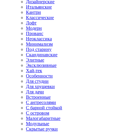
Дизайнерские
Итальянские
Кантри
Классические
Лофт
Модерн
Прованс
Неоклассика
Минимализм
Под старину
Скандинавские
Элитные
Эксклюзивные
Хай-тек
Особенности
Для студии
Для хрущевки
Для дачи
Встроенные
С антресолями
С барной стойкой
С островом
Малогабаритные
Модульные
Скрытые ручки