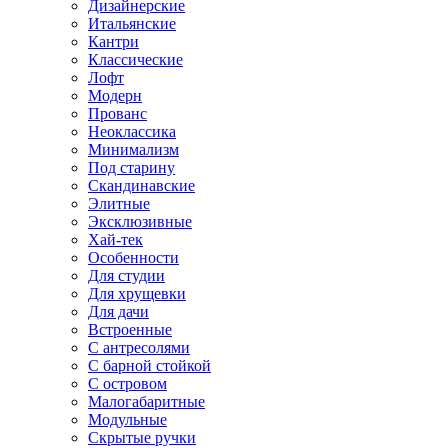
Дизайнерские
Итальянские
Кантри
Классические
Лофт
Модерн
Прованс
Неоклассика
Минимализм
Под старину
Скандинавские
Элитные
Эксклюзивные
Хай-тек
Особенности
Для студии
Для хрущевки
Для дачи
Встроенные
С антресолями
С барной стойкой
С островом
Малогабаритные
Модульные
Скрытые ручки