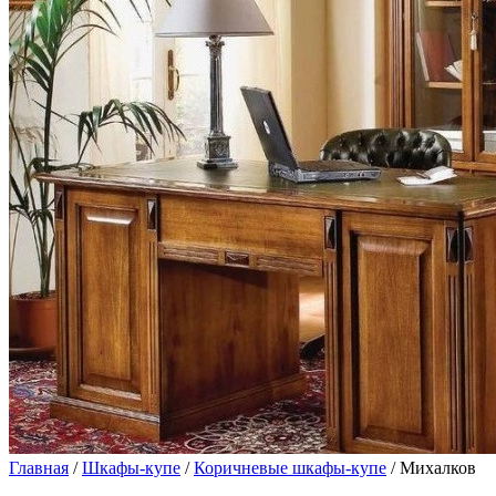
Главная
/
Шкафы-купе
/
Коричневые шкафы-купе
/ Михалков