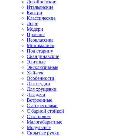
Дизайнерские
Итальянские
Кантри
Классические
Лофт
Модерн
Прованс
Неоклассика
Минимализм
Под старину
Скандинавские
Элитные
Эксклюзивные
Хай-тек
Особенности
Для студии
Для хрущевки
Для дачи
Встроенные
С антресолями
С барной стойкой
С островом
Малогабаритные
Модульные
Скрытые ручки