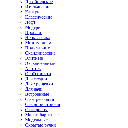
Дизайнерские
Итальянские
Кантри
Классические
Лофт
Модерн
Прованс
Неоклассика
Минимализм
Под старину
Скандинавские
Элитные
Эксклюзивные
Хай-тек
Особенности
Для студии
Для хрущевки
Для дачи
Встроенные
С антресолями
С барной стойкой
С островом
Малогабаритные
Модульные
Скрытые ручки