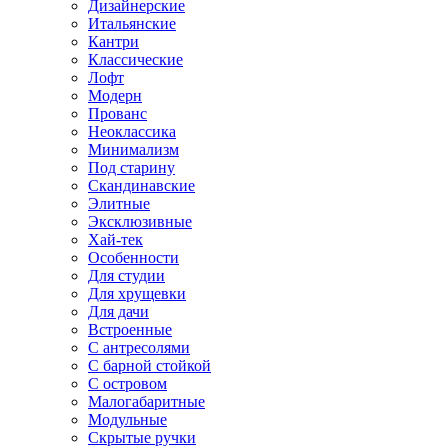
Дизайнерские
Итальянские
Кантри
Классические
Лофт
Модерн
Прованс
Неоклассика
Минимализм
Под старину
Скандинавские
Элитные
Эксклюзивные
Хай-тек
Особенности
Для студии
Для хрущевки
Для дачи
Встроенные
С антресолями
С барной стойкой
С островом
Малогабаритные
Модульные
Скрытые ручки