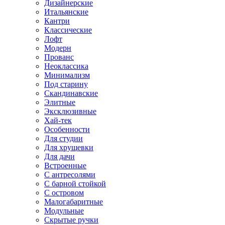
Дизайнерские
Итальянские
Кантри
Классические
Лофт
Модерн
Прованс
Неоклассика
Минимализм
Под старину
Скандинавские
Элитные
Эксклюзивные
Хай-тек
Особенности
Для студии
Для хрущевки
Для дачи
Встроенные
С антресолями
С барной стойкой
С островом
Малогабаритные
Модульные
Скрытые ручки