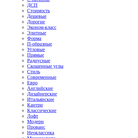
ДСП
Стоимость
Дешевые
Дорогие
Эконом-класс
Элитные
Форма
П-образные
Угловые
Прямые
Радиусные
Скошенные углы
Стиль
Современные
Евро
Английские
Дизайнерские
Итальянские
Кантри
Классические
Лофт
Модерн
Прованс
Неоклассика