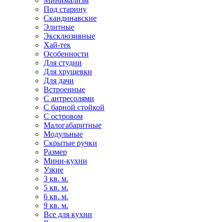
Минимализм
Под старину
Скандинавские
Элитные
Эксклюзивные
Хай-тек
Особенности
Для студии
Для хрущевки
Для дачи
Встроенные
С антресолями
С барной стойкой
С островом
Малогабаритные
Модульные
Скрытые ручки
Размер
Мини-кухни
Узкие
3 кв. м.
5 кв. м.
6 кв. м.
9 кв. м.
Все для кухни