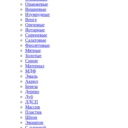
Оранжевые
Вишневые
Изумрудные
Венге
Ореховые
Янтарные
Сиреневые
Салатовые
Фиолетовые
Мятные
Золотые
Синие
Материал
МДФ
Эмаль
Акрил
Береза
Дерево
Дуб
ЛДСП
Массив
Пластик
Шпон
Экошпон
С патиной