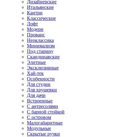
Дизайнерские
Итальянские
Кантри
Классические
Лофт
Модерн
Прованс
Неоклассика
Минимализм
Под старину
Скандинавские
Элитные
Эксклюзивные
Хай-тек
Особенности
Для студии
Для хрущевки
Для дачи
Встроенные
С антресолями
С барной стойкой
С островом
Малогабаритные
Модульные
Скрытые ручки