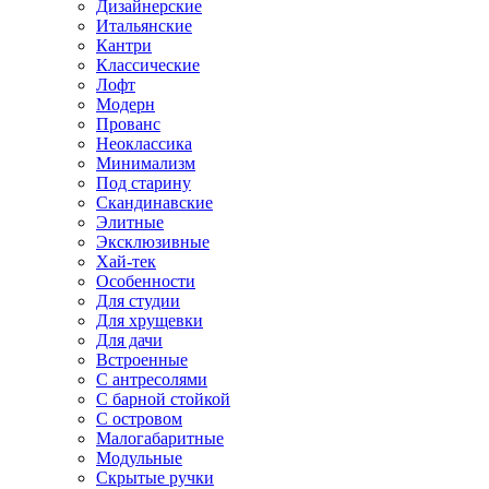
Дизайнерские
Итальянские
Кантри
Классические
Лофт
Модерн
Прованс
Неоклассика
Минимализм
Под старину
Скандинавские
Элитные
Эксклюзивные
Хай-тек
Особенности
Для студии
Для хрущевки
Для дачи
Встроенные
С антресолями
С барной стойкой
С островом
Малогабаритные
Модульные
Скрытые ручки