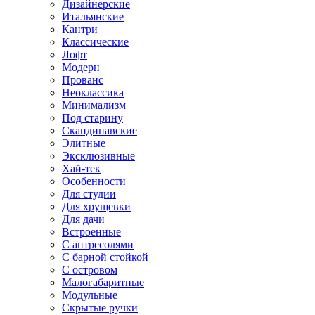
Дизайнерские
Итальянские
Кантри
Классические
Лофт
Модерн
Прованс
Неоклассика
Минимализм
Под старину
Скандинавские
Элитные
Эксклюзивные
Хай-тек
Особенности
Для студии
Для хрущевки
Для дачи
Встроенные
С антресолями
С барной стойкой
С островом
Малогабаритные
Модульные
Скрытые ручки