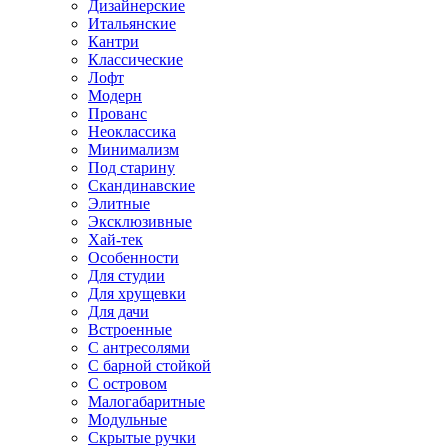
Дизайнерские
Итальянские
Кантри
Классические
Лофт
Модерн
Прованс
Неоклассика
Минимализм
Под старину
Скандинавские
Элитные
Эксклюзивные
Хай-тек
Особенности
Для студии
Для хрущевки
Для дачи
Встроенные
С антресолями
С барной стойкой
С островом
Малогабаритные
Модульные
Скрытые ручки