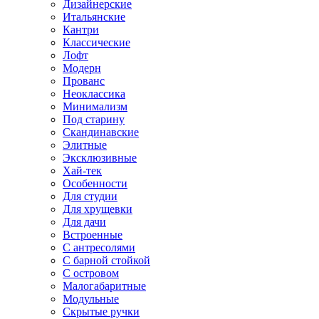
Дизайнерские
Итальянские
Кантри
Классические
Лофт
Модерн
Прованс
Неоклассика
Минимализм
Под старину
Скандинавские
Элитные
Эксклюзивные
Хай-тек
Особенности
Для студии
Для хрущевки
Для дачи
Встроенные
С антресолями
С барной стойкой
С островом
Малогабаритные
Модульные
Скрытые ручки