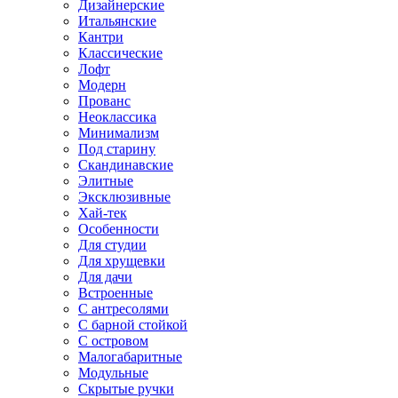
Дизайнерские
Итальянские
Кантри
Классические
Лофт
Модерн
Прованс
Неоклассика
Минимализм
Под старину
Скандинавские
Элитные
Эксклюзивные
Хай-тек
Особенности
Для студии
Для хрущевки
Для дачи
Встроенные
С антресолями
С барной стойкой
С островом
Малогабаритные
Модульные
Скрытые ручки