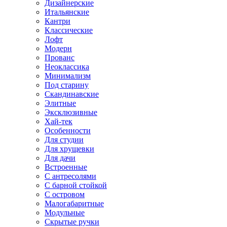
Дизайнерские
Итальянские
Кантри
Классические
Лофт
Модерн
Прованс
Неоклассика
Минимализм
Под старину
Скандинавские
Элитные
Эксклюзивные
Хай-тек
Особенности
Для студии
Для хрущевки
Для дачи
Встроенные
С антресолями
С барной стойкой
С островом
Малогабаритные
Модульные
Скрытые ручки