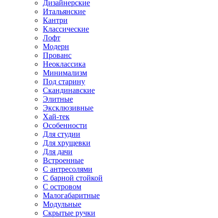
Дизайнерские
Итальянские
Кантри
Классические
Лофт
Модерн
Прованс
Неоклассика
Минимализм
Под старину
Скандинавские
Элитные
Эксклюзивные
Хай-тек
Особенности
Для студии
Для хрущевки
Для дачи
Встроенные
С антресолями
С барной стойкой
С островом
Малогабаритные
Модульные
Скрытые ручки