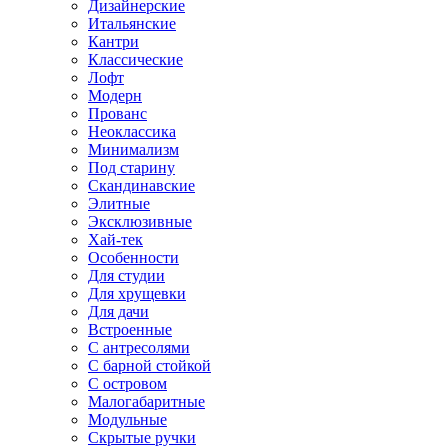
Дизайнерские
Итальянские
Кантри
Классические
Лофт
Модерн
Прованс
Неоклассика
Минимализм
Под старину
Скандинавские
Элитные
Эксклюзивные
Хай-тек
Особенности
Для студии
Для хрущевки
Для дачи
Встроенные
С антресолями
С барной стойкой
С островом
Малогабаритные
Модульные
Скрытые ручки