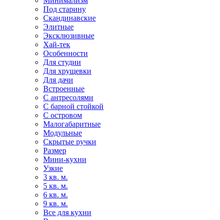
Минимализм
Под старину
Скандинавские
Элитные
Эксклюзивные
Хай-тек
Особенности
Для студии
Для хрущевки
Для дачи
Встроенные
С антресолями
С барной стойкой
С островом
Малогабаритные
Модульные
Скрытые ручки
Размер
Мини-кухни
Узкие
3 кв. м.
5 кв. м.
6 кв. м.
9 кв. м.
Все для кухни