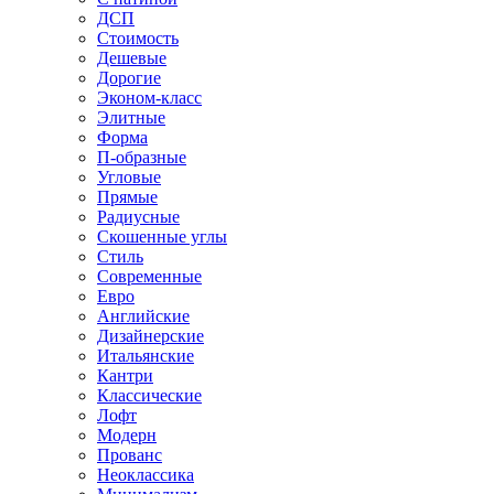
ДСП
Стоимость
Дешевые
Дорогие
Эконом-класс
Элитные
Форма
П-образные
Угловые
Прямые
Радиусные
Скошенные углы
Стиль
Современные
Евро
Английские
Дизайнерские
Итальянские
Кантри
Классические
Лофт
Модерн
Прованс
Неоклассика