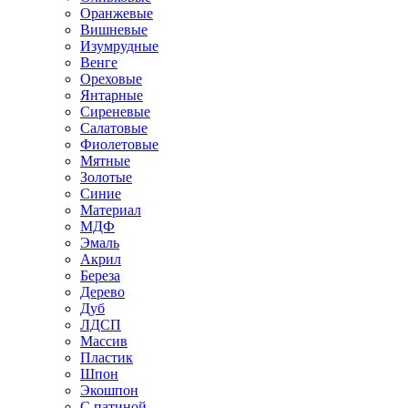
Оранжевые
Вишневые
Изумрудные
Венге
Ореховые
Янтарные
Сиреневые
Салатовые
Фиолетовые
Мятные
Золотые
Синие
Материал
МДФ
Эмаль
Акрил
Береза
Дерево
Дуб
ЛДСП
Массив
Пластик
Шпон
Экошпон
С патиной