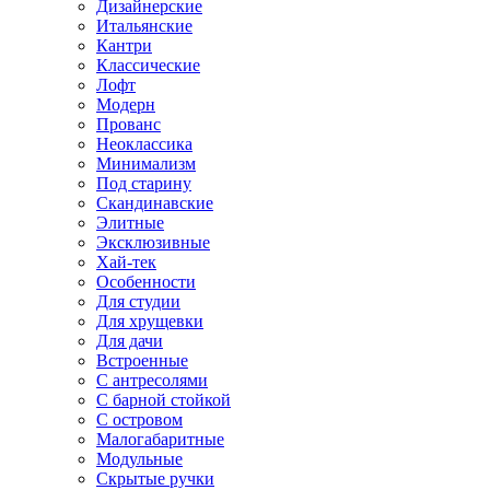
Дизайнерские
Итальянские
Кантри
Классические
Лофт
Модерн
Прованс
Неоклассика
Минимализм
Под старину
Скандинавские
Элитные
Эксклюзивные
Хай-тек
Особенности
Для студии
Для хрущевки
Для дачи
Встроенные
С антресолями
С барной стойкой
С островом
Малогабаритные
Модульные
Скрытые ручки