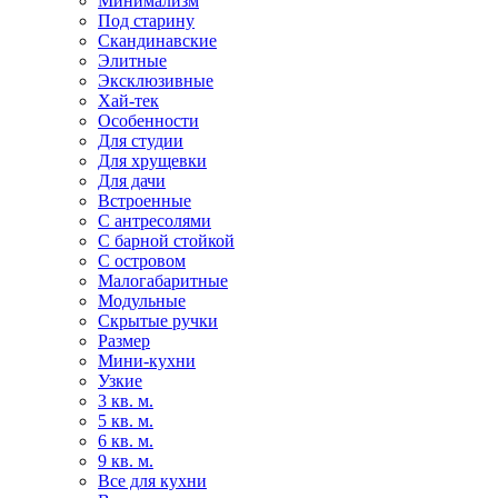
Минимализм
Под старину
Скандинавские
Элитные
Эксклюзивные
Хай-тек
Особенности
Для студии
Для хрущевки
Для дачи
Встроенные
С антресолями
С барной стойкой
С островом
Малогабаритные
Модульные
Скрытые ручки
Размер
Мини-кухни
Узкие
3 кв. м.
5 кв. м.
6 кв. м.
9 кв. м.
Все для кухни