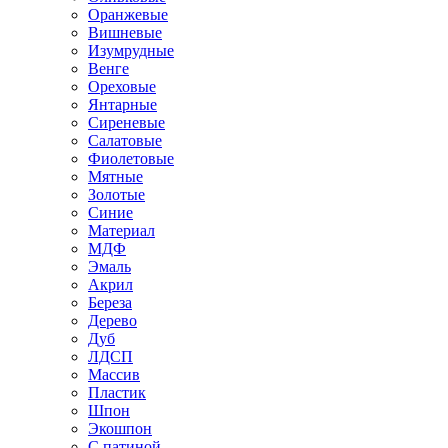
Оранжевые
Вишневые
Изумрудные
Венге
Ореховые
Янтарные
Сиреневые
Салатовые
Фиолетовые
Мятные
Золотые
Синие
Материал
МДФ
Эмаль
Акрил
Береза
Дерево
Дуб
ЛДСП
Массив
Пластик
Шпон
Экошпон
С патиной