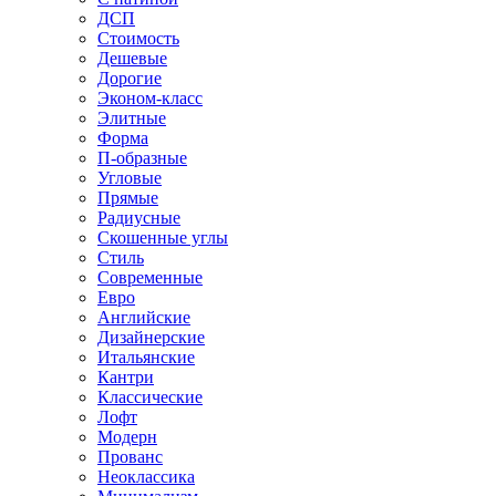
ДСП
Стоимость
Дешевые
Дорогие
Эконом-класс
Элитные
Форма
П-образные
Угловые
Прямые
Радиусные
Скошенные углы
Стиль
Современные
Евро
Английские
Дизайнерские
Итальянские
Кантри
Классические
Лофт
Модерн
Прованс
Неоклассика