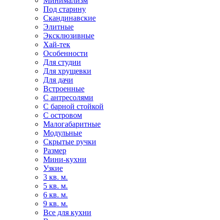
Минимализм
Под старину
Скандинавские
Элитные
Эксклюзивные
Хай-тек
Особенности
Для студии
Для хрущевки
Для дачи
Встроенные
С антресолями
С барной стойкой
С островом
Малогабаритные
Модульные
Скрытые ручки
Размер
Мини-кухни
Узкие
3 кв. м.
5 кв. м.
6 кв. м.
9 кв. м.
Все для кухни