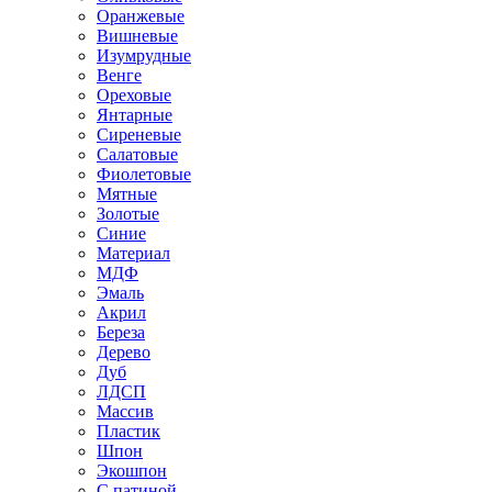
Оранжевые
Вишневые
Изумрудные
Венге
Ореховые
Янтарные
Сиреневые
Салатовые
Фиолетовые
Мятные
Золотые
Синие
Материал
МДФ
Эмаль
Акрил
Береза
Дерево
Дуб
ЛДСП
Массив
Пластик
Шпон
Экошпон
С патиной