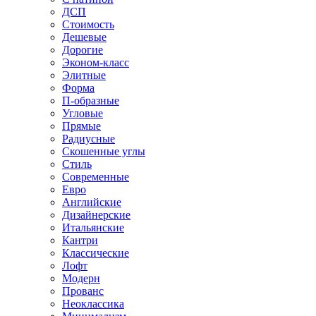
ДСП
Стоимость
Дешевые
Дорогие
Эконом-класс
Элитные
Форма
П-образные
Угловые
Прямые
Радиусные
Скошенные углы
Стиль
Современные
Евро
Английские
Дизайнерские
Итальянские
Кантри
Классические
Лофт
Модерн
Прованс
Неоклассика