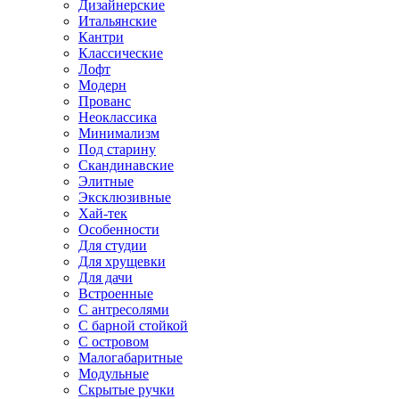
Дизайнерские
Итальянские
Кантри
Классические
Лофт
Модерн
Прованс
Неоклассика
Минимализм
Под старину
Скандинавские
Элитные
Эксклюзивные
Хай-тек
Особенности
Для студии
Для хрущевки
Для дачи
Встроенные
С антресолями
С барной стойкой
С островом
Малогабаритные
Модульные
Скрытые ручки