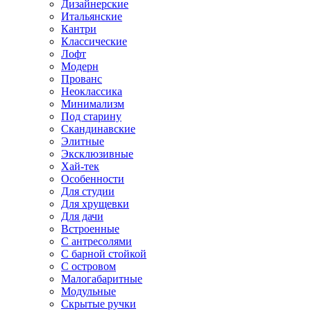
Дизайнерские
Итальянские
Кантри
Классические
Лофт
Модерн
Прованс
Неоклассика
Минимализм
Под старину
Скандинавские
Элитные
Эксклюзивные
Хай-тек
Особенности
Для студии
Для хрущевки
Для дачи
Встроенные
С антресолями
С барной стойкой
С островом
Малогабаритные
Модульные
Скрытые ручки