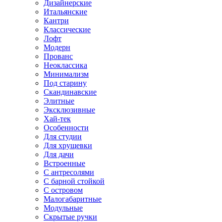
Дизайнерские
Итальянские
Кантри
Классические
Лофт
Модерн
Прованс
Неоклассика
Минимализм
Под старину
Скандинавские
Элитные
Эксклюзивные
Хай-тек
Особенности
Для студии
Для хрущевки
Для дачи
Встроенные
С антресолями
С барной стойкой
С островом
Малогабаритные
Модульные
Скрытые ручки