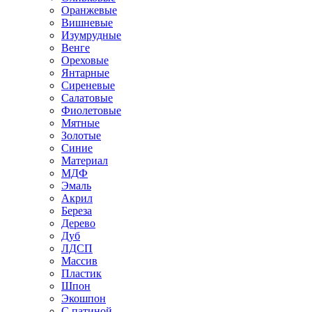
Оранжевые
Вишневые
Изумрудные
Венге
Ореховые
Янтарные
Сиреневые
Салатовые
Фиолетовые
Мятные
Золотые
Синие
Материал
МДФ
Эмаль
Акрил
Береза
Дерево
Дуб
ЛДСП
Массив
Пластик
Шпон
Экошпон
С патиной