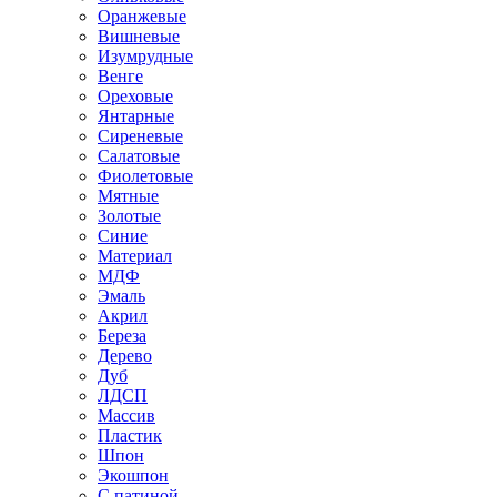
Оранжевые
Вишневые
Изумрудные
Венге
Ореховые
Янтарные
Сиреневые
Салатовые
Фиолетовые
Мятные
Золотые
Синие
Материал
МДФ
Эмаль
Акрил
Береза
Дерево
Дуб
ЛДСП
Массив
Пластик
Шпон
Экошпон
С патиной