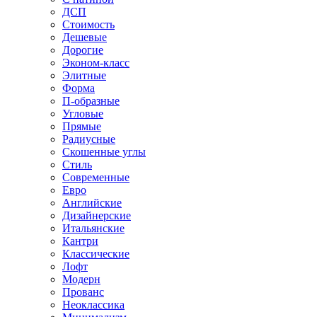
ДСП
Стоимость
Дешевые
Дорогие
Эконом-класс
Элитные
Форма
П-образные
Угловые
Прямые
Радиусные
Скошенные углы
Стиль
Современные
Евро
Английские
Дизайнерские
Итальянские
Кантри
Классические
Лофт
Модерн
Прованс
Неоклассика