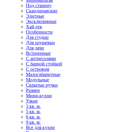
Минимализм
Под старину
Скандинавские
Элитные
Эксклюзивные
Хай-тек
Особенности
Для студии
Для хрущевки
Для дачи
Встроенные
С антресолями
С барной стойкой
С островом
Малогабаритные
Модульные
Скрытые ручки
Размер
Мини-кухни
Узкие
3 кв. м.
5 кв. м.
6 кв. м.
9 кв. м.
Все для кухни