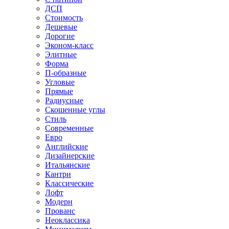
ДСП
Стоимость
Дешевые
Дорогие
Эконом-класс
Элитные
Форма
П-образные
Угловые
Прямые
Радиусные
Скошенные углы
Стиль
Современные
Евро
Английские
Дизайнерские
Итальянские
Кантри
Классические
Лофт
Модерн
Прованс
Неоклассика