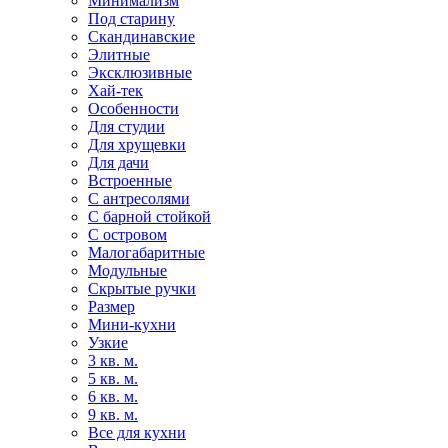
Минимализм
Под старину
Скандинавские
Элитные
Эксклюзивные
Хай-тек
Особенности
Для студии
Для хрущевки
Для дачи
Встроенные
С антресолями
С барной стойкой
С островом
Малогабаритные
Модульные
Скрытые ручки
Размер
Мини-кухни
Узкие
3 кв. м.
5 кв. м.
6 кв. м.
9 кв. м.
Все для кухни