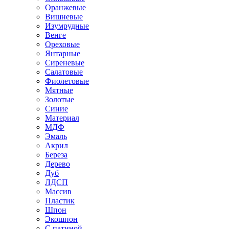
Оранжевые
Вишневые
Изумрудные
Венге
Ореховые
Янтарные
Сиреневые
Салатовые
Фиолетовые
Мятные
Золотые
Синие
Материал
МДФ
Эмаль
Акрил
Береза
Дерево
Дуб
ЛДСП
Массив
Пластик
Шпон
Экошпон
С патиной