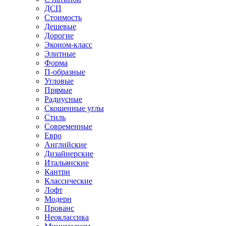
ДСП
Стоимость
Дешевые
Дорогие
Эконом-класс
Элитные
Форма
П-образные
Угловые
Прямые
Радиусные
Скошенные углы
Стиль
Современные
Евро
Английские
Дизайнерские
Итальянские
Кантри
Классические
Лофт
Модерн
Прованс
Неоклассика