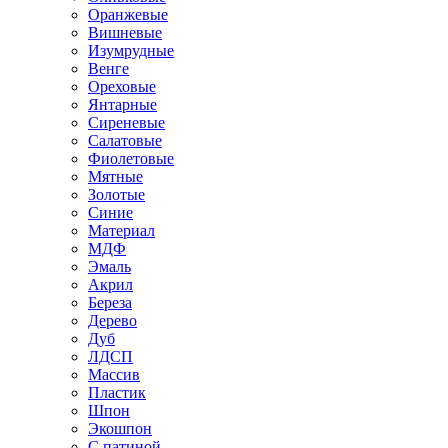
Оранжевые
Вишневые
Изумрудные
Венге
Ореховые
Янтарные
Сиреневые
Салатовые
Фиолетовые
Мятные
Золотые
Синие
Материал
МДФ
Эмаль
Акрил
Береза
Дерево
Дуб
ЛДСП
Массив
Пластик
Шпон
Экошпон
С патиной