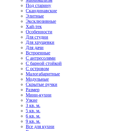
Минимализм
Под старину
Скандинавские
Элитные
Эксклюзивные
Хай-тек
Особенности
Для студии
Для хрущевки
Для дачи
Встроенные
С антресолями
С барной стойкой
С островом
Малогабаритные
Модульные
Скрытые ручки
Размер
Мини-кухни
Узкие
3 кв. м.
5 кв. м.
6 кв. м.
9 кв. м.
Все для кухни