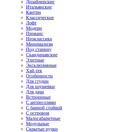
Дизайнерские
Итальянские
Кантри
Классические
Лофт
Модерн
Прованс
Неоклассика
Минимализм
Под старину
Скандинавские
Элитные
Эксклюзивные
Хай-тек
Особенности
Для студии
Для хрущевки
Для дачи
Встроенные
С антресолями
С барной стойкой
С островом
Малогабаритные
Модульные
Скрытые ручки