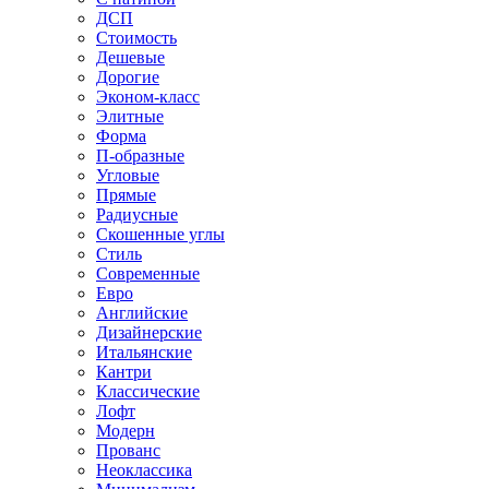
ДСП
Стоимость
Дешевые
Дорогие
Эконом-класс
Элитные
Форма
П-образные
Угловые
Прямые
Радиусные
Скошенные углы
Стиль
Современные
Евро
Английские
Дизайнерские
Итальянские
Кантри
Классические
Лофт
Модерн
Прованс
Неоклассика