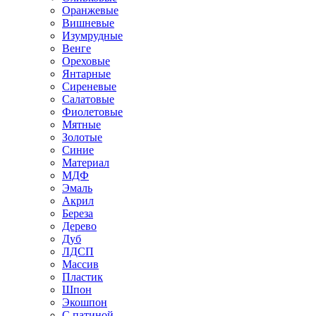
Оранжевые
Вишневые
Изумрудные
Венге
Ореховые
Янтарные
Сиреневые
Салатовые
Фиолетовые
Мятные
Золотые
Синие
Материал
МДФ
Эмаль
Акрил
Береза
Дерево
Дуб
ЛДСП
Массив
Пластик
Шпон
Экошпон
С патиной