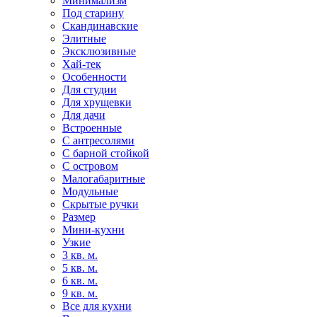
Минимализм
Под старину
Скандинавские
Элитные
Эксклюзивные
Хай-тек
Особенности
Для студии
Для хрущевки
Для дачи
Встроенные
С антресолями
С барной стойкой
С островом
Малогабаритные
Модульные
Скрытые ручки
Размер
Мини-кухни
Узкие
3 кв. м.
5 кв. м.
6 кв. м.
9 кв. м.
Все для кухни