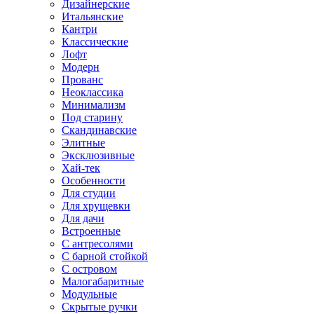
Дизайнерские
Итальянские
Кантри
Классические
Лофт
Модерн
Прованс
Неоклассика
Минимализм
Под старину
Скандинавские
Элитные
Эксклюзивные
Хай-тек
Особенности
Для студии
Для хрущевки
Для дачи
Встроенные
С антресолями
С барной стойкой
С островом
Малогабаритные
Модульные
Скрытые ручки