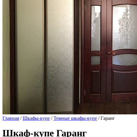
Главная
/
Шкафы-купе
/
Темные шкафы-купе
/ Гаранг
Шкаф-купе Гаранг