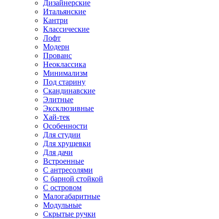
Дизайнерские
Итальянские
Кантри
Классические
Лофт
Модерн
Прованс
Неоклассика
Минимализм
Под старину
Скандинавские
Элитные
Эксклюзивные
Хай-тек
Особенности
Для студии
Для хрущевки
Для дачи
Встроенные
С антресолями
С барной стойкой
С островом
Малогабаритные
Модульные
Скрытые ручки