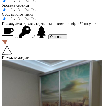
1
2
3
4
5
Уровень сервиса
1
2
3
4
5
Срок изготовления
1
2
3
4
5
Пожалуйста, докажите, что вы человек, выбрав
Чашку
.
Похожие модели