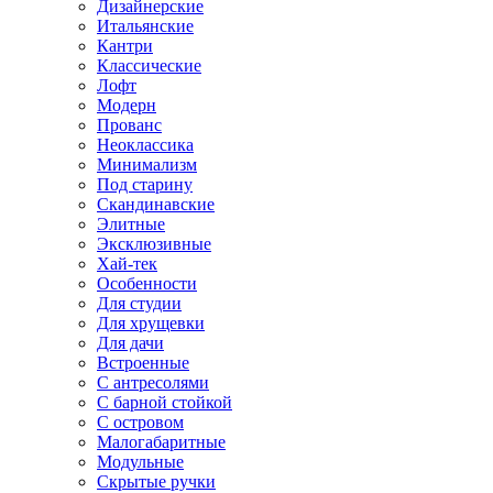
Дизайнерские
Итальянские
Кантри
Классические
Лофт
Модерн
Прованс
Неоклассика
Минимализм
Под старину
Скандинавские
Элитные
Эксклюзивные
Хай-тек
Особенности
Для студии
Для хрущевки
Для дачи
Встроенные
С антресолями
С барной стойкой
С островом
Малогабаритные
Модульные
Скрытые ручки