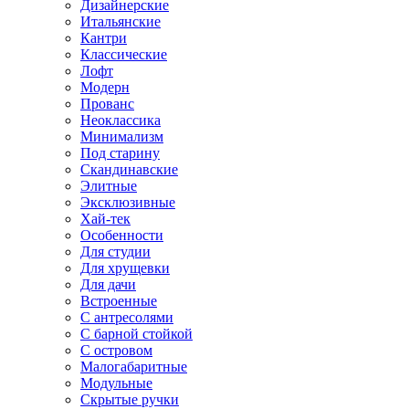
Дизайнерские
Итальянские
Кантри
Классические
Лофт
Модерн
Прованс
Неоклассика
Минимализм
Под старину
Скандинавские
Элитные
Эксклюзивные
Хай-тек
Особенности
Для студии
Для хрущевки
Для дачи
Встроенные
С антресолями
С барной стойкой
С островом
Малогабаритные
Модульные
Скрытые ручки